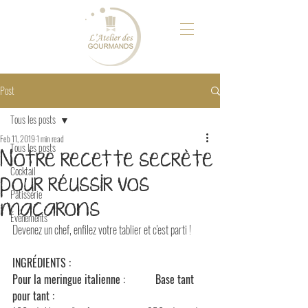
Post
Tous les posts
Feb 11, 2019
1 min read
Tous les posts
Notre recette secrète
Cocktail
pour réussir vos
Pâtisserie
macarons
Événements
Devenez un chef, enfilez votre tablier et c'est parti !
INGRÉDIENTS :
Pour la meringue italienne :           Base tant 
pour tant :