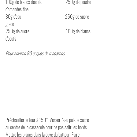
100g de blancs d'oeufs                          250g de poudre 
d'amandes fine
80g d'eau                                                250g de sucre 
glace
250g de sucre                                        100g de blancs 
d'oeufs
Pour environ 80 coques de macarons
Préchauffer le four à 150°. Verser l'eau puis le sucre 
au centre de la casserole pour ne pas salir les bords. 
Mettre les blancs dans la cuve du batteur. Faire 