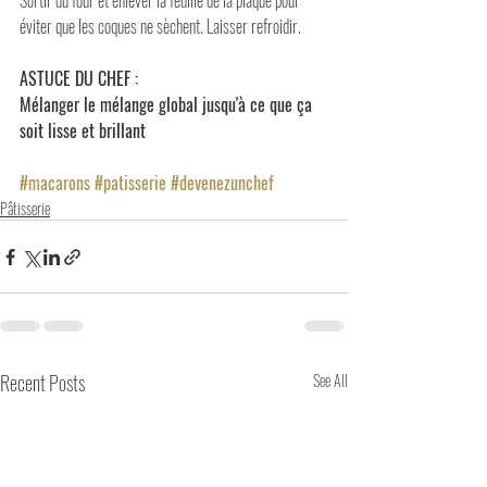
Sortir du four et enlever la feuille de la plaque pour 
éviter que les coques ne sèchent. Laisser refroidir.
ASTUCE DU CHEF :
Mélanger le mélange global jusqu'à ce que ça 
soit lisse et brillant
#macarons
#patisserie
#devenezunchef
Pâtisserie
Recent Posts
See All